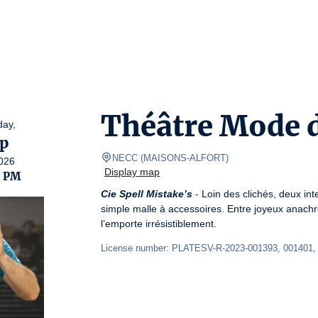
Théâtre Mode 
day,
p
NECC
(
MAISONS-ALFORT
)
026
Display map
0 PM
Cie Spell Mistake’s
 - Loin des clichés, deux int
simple malle à accessoires. Entre joyeux anachron
l’emporte irrésistiblement.
License number: PLATESV-R-2023-001393, 001401,