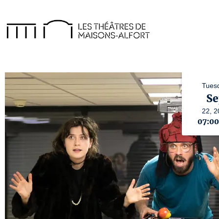
Tues
Se
22,
2
07:0