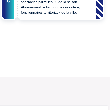
spectacles parmi les 36 de la saison.
Abonnement réduit pour les retraité.e,
fonctionnaires territoriaux de la ville,
personne en situation de handicap,
demandeur d'emploi, bénéficiaire des
minima sociaux, bénéficiaire du Pass
éducation