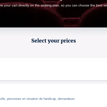
e your cart directly on the seating plan, so you can choose the best se
Select your prices
la ville, personnes en situation de handicap, demandeurs