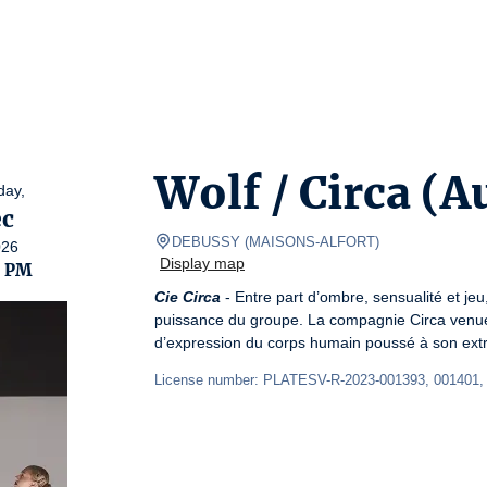
Wolf / Circa (A
day,
c
DEBUSSY
(
MAISONS-ALFORT
)
026
Display map
0 PM
Cie Circa
 - Entre part d’ombre, sensualité et jeu
puissance du groupe. La compagnie Circa venue d
d’expression du corps humain poussé à son ext
License number: PLATESV-R-2023-001393, 001401,