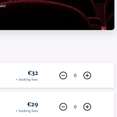
ats!
€32
0
+ booking fees
€29
0
+ booking fees