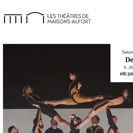
Satur
De
5,
2
08:3