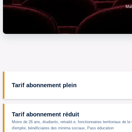
Mak
Tarif abonnement plein
Tarif abonnement réduit
Moins de 26 ans, étudiants, retraité.e, fonctionnaires territoriaux de 
d'emploi, bénéficiaires des minima sociaux, Pass éducation