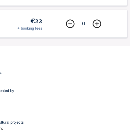
€22
0
+ booking fees
s
eated by
ltural projects
cy