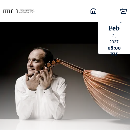
Tuesday,
Feb
2,
2027
08:00
PM