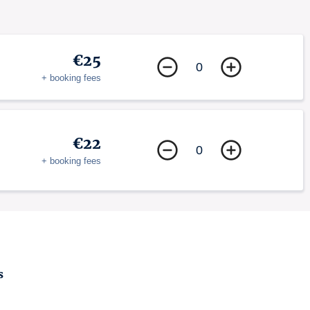
€25
0
+ booking fees
€22
0
+ booking fees
s