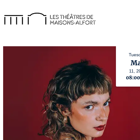
Tuesd
M
11,
2
08:0