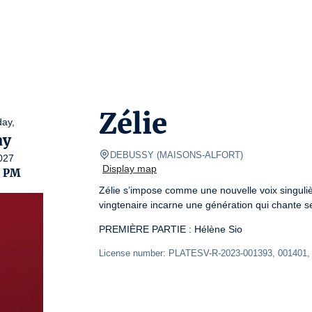
Zélie
ay,
ay
DEBUSSY
(
MAISONS-ALFORT
)
027
Display map
0 PM
Zélie s’impose comme une nouvelle voix singulièr
vingtenaire incarne une génération qui chante se
PREMIÈRE PARTIE : Hélène Sio
License number: PLATESV-R-2023-001393, 001401,